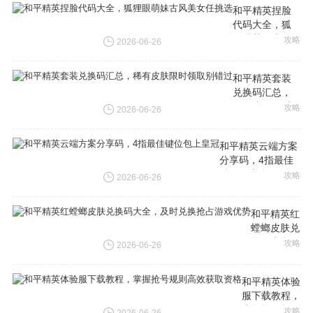
和平精英捏脸
代码大全，狐
狸眼萌妹古风
攻略
2026-06-26
美女任挑选
和平精英套装
兑换码汇总，
稀有皮肤限时
攻略
2026-06-26
领取别错过
和平精英云端方案
分享码，4指最佳
键位包上皇冠
攻略
2026-06-26
和平精英红
螳螂皮肤兑
换码大全，
攻略
2026-06-26
及时兑换抢
占游戏优势
和平精英体验
服下载教程，
掌握抢号规则
攻略
2026-06-26