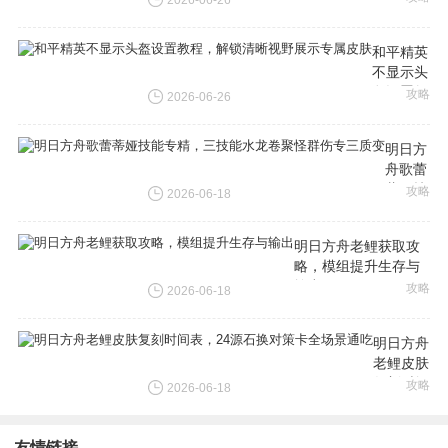
高效获取资格
和平精英
不显示头
盔设置教
攻略
2026-06-26
程，解锁
清晰视野
明日方
展示专属
舟歌蕾
皮肤
蒂娅技
攻略
2026-06-18
能专
精，三
明日方舟老鲤获取攻
技能水
略，模组提升生存与
龙卷聚
输出
怪群伤
攻略
2026-06-18
专三质
变
明日方舟
老鲤皮肤
复刻时间
攻略
2026-06-18
表，24
源石换对
策卡全场
友情链接