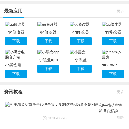
最新应用
更多+
gg修改器
gg修改器
gg修改器
gg修改器
下载
下载
下载
下载
小黑盒app
小黑盒
小黑盒电脑客户端
steam小黑盒
下载
下载
下载
下载
资讯教程
更多+
和平精英空白
符号代码合
集，复制这些
攻略
2026-06-26
id隐形不是问
题