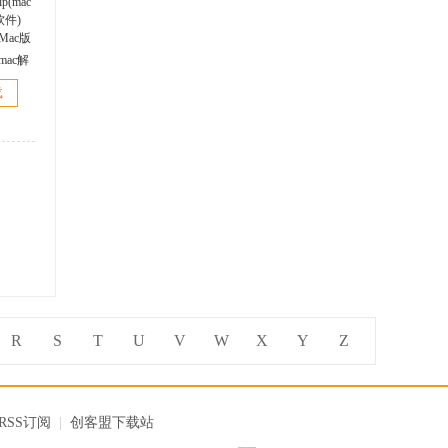
p(mac解
4.1.3
载
ac版
R
S
T
U
V
W
X
Y
Z
RSS订阅
|
创客盟下载站