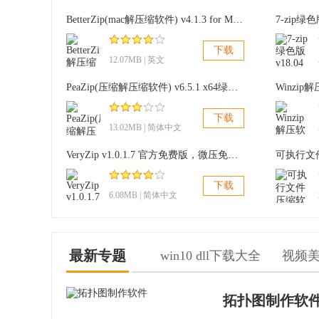
一般同类软件在使用拖拽方式解压缩的时候，软
BetterZip(mac解压缩软件) v4.1.3 for Mac版
7-zip绿
中的所有文件复制到你指定的文件夹中，这样会浪费很多
下载
间会节省不少。
12.07MB | 英文
Bandizip压缩软件 v5.07更新日志：
PeaZip(压缩解压缩软件) v6.5.1 x64绿色版
Winzip
下载
1.改善Windows 10的兼容性;
13.02MB | 简体中文
VeryZip v1.0.1.7 官方免费版，微压免费解压缩软件
2.对zip格式的文件头增加Unicode的支持;
下载
3.其他 bug 修复。
6.08MB | 简体中文
最新专题
win10 dll下载大全
视频
拓扑图制作软