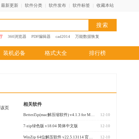
最新更新
|
软件分类
|
软件发布
|
软件标签
|
收藏本站
厅
360浏览器
PDF编辑器
cad2014
万能数据恢复
装机必备
格式大全
排行榜
相关软件
藏该页
BetterZip(mac解压缩软件) v4.1.3 for Mac版
12-10
7-zip绿色版 v18.04 简体中文版
12-10
WinZip 64位解压软件 v22.5.13114 官方版
12-10