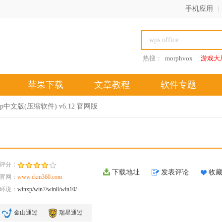
手机应用
|
热搜：
morphvox
游戏大
苹果下载
文章教程
软件专题
izip中文版(压缩软件) v6.12 官网版
评分：
下载地址
发表评论
收
官网：
www.ckm360.com
环境：
winxp/win7/win8/win10/
金山通过
瑞星通过