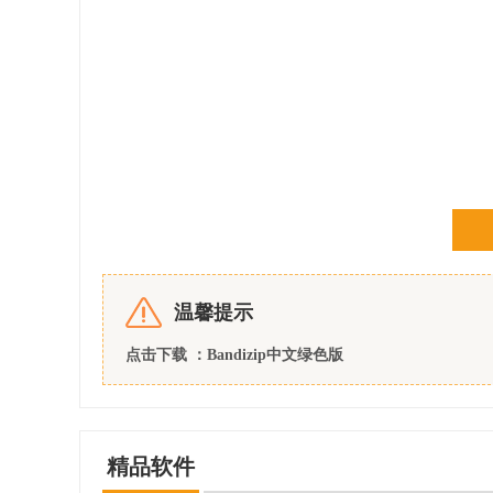
Bandizip的特色功能：
温馨提示
1.高速归档：
点击下载 ：
Bandizip中文绿色版
avi，wmv、mp3这类的文件是很难压缩的，
度。
2.更快的拖拽压缩/解压缩：
精品软件