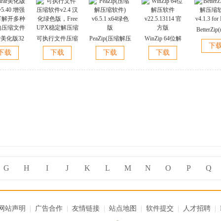
BetterZi
ar美化版32
可执行文件压缩
PeaZip(压缩解压
WinZip 64位解
压缩软件) v
下
5.40 增强
软件v2.4 汉化绿
缩软件) v6.5.1
压软件
for M
下载
下载
下载
下载
可解开多种
色版，Free UPX
x64绿色版
v22.5.13114 官
的压缩文件
稳定解压缩
方版
G
H
I
J
K
L
M
N
O
P
Q
网站声明
|
广告合作
|
友情链接
|
站点地图
|
软件提交
|
人才招聘
|