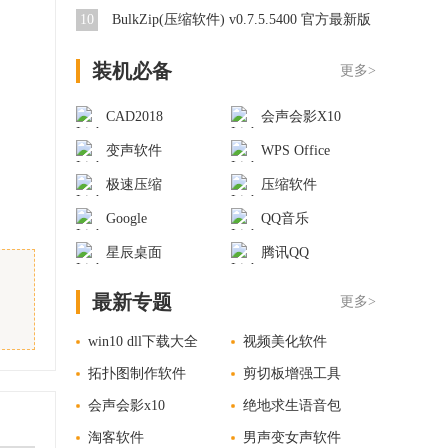
10
BulkZip(压缩软件) v0.7.5.5400 官方最新版
装机必备
更多>
CAD2018
会声会影X10
变声软件
WPS Office
极速压缩
压缩软件
Google
QQ音乐
星辰桌面
腾讯QQ
最新专题
更多>
速
win10 dll下载大全
视频美化软件
拓扑图制作软件
剪切板增强工具
会声会影x10
绝地求生语音包
淘客软件
男声变女声软件