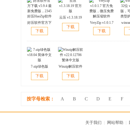
云压 v1.3.18.19
好压软件官方下
官方版
VeryZip v1.0.1.7
winr
下载
载 v5.9.4 最新免
官方免费版，微
位 v
下载
下载
费版，2345好压
压免费解压缩软
版，
HaoZip软件
件
类型
7-zip绿色版
Winzip解压软件
v18.04 简体中文
v22.0.12706 繁
下载
下载
版
体中文版
按字母检索：
A
B
C
D
E
F
关于我们
|
网站帮助
|