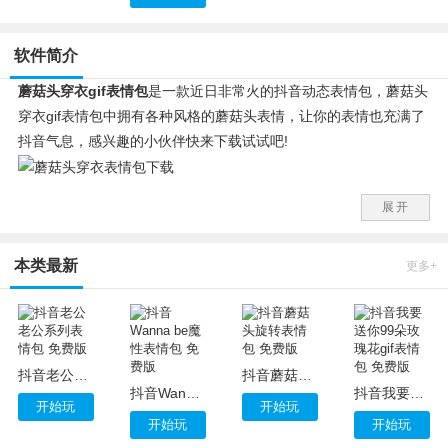
软件简介
蘑菇头穿衣gif表情包
是一款近日非常火的抖音动态表情包，蘑菇头
穿衣gif表情包中拥有各种风格的蘑菇头表情，让你的表情也充满了
抖音气息，感兴趣的小伙伴快来下载试试吧!
蘑菇头穿衣gif表情包安装使用方法
展开
1.下载完成后点击压缩包内的.eif文件即可将表情包导入qq。
2.下载完成后将表情包保存到您的设备手动导入微信表情包即可。
本类最新
蘑菇头穿衣gif表情包介绍：
更多+
今年的网络流行词喜欢总结人，这不，刚给中年人贴过“油腻”，又
给青年人贴上了“佛系”的标签。有网友表示，“佛系青年”就是自己生
活的写照。也有网友认为，凡事抱着“佛系心态”，未免有些消极。
同一个“佛系”不同的理解，“佛系青年”到底是消极还是调侃?
抖音老公老公系列表情包 免费版
抖音蘑菇头旋转表情包 免费版
抖音Wanna be魔性表情包 免费版
抖音我要送你99朵玫瑰花gif表情包 免费版
开始玩
开始玩
开始玩
开始玩