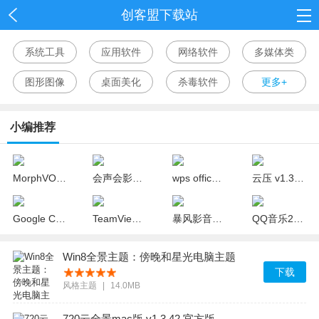
创客盟下载站
首页
系统工具
应用软件
网络软件
多媒体类
网游
图形图像
桌面美化
杀毒软件
更多+
单机
小编推荐
应用
资讯
MorphVOX Pro中文版(变声器) v4.4.65 完美版
会声会影x10 32位/64位中文版(视频制作软件)
wps office 2018官方下载 v10.1.0.7311 个人版
云压 v1.3.18.19 官方版
Google Chrome(谷歌浏览器) v67.0.3396.18 中文绿色版
TeamViewer v12.0.88438 精简绿色版
暴风影音mac官方免费下载 v1.1.4 最新版
QQ音乐2018去广告版 v15.8.0 绿色版
Win8全景主题：傍晚和星光电脑主题
下载
风格主题
|
14.0MB
720云全景mac版 v1.3.42 官方版