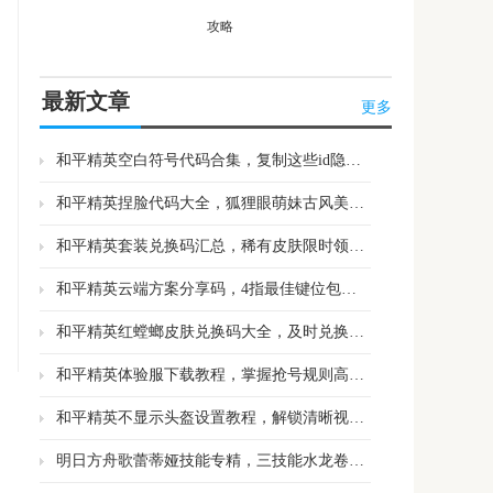
攻略
最新文章
更多
和平精英空白符号代码合集，复制这些id隐形不是问题
和平精英捏脸代码大全，狐狸眼萌妹古风美女任挑选
和平精英套装兑换码汇总，稀有皮肤限时领取别错过
和平精英云端方案分享码，4指最佳键位包上皇冠
和平精英红螳螂皮肤兑换码大全，及时兑换抢占游戏优势
和平精英体验服下载教程，掌握抢号规则高效获取资格
和平精英不显示头盔设置教程，解锁清晰视野展示专属皮肤
明日方舟歌蕾蒂娅技能专精，三技能水龙卷聚怪群伤专三质变