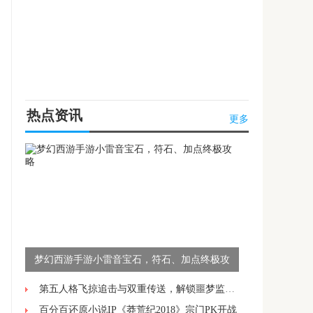
热点资讯
更多
梦幻西游手游小雷音宝石，符石、加点终极攻
略
第五人格飞掠追击与双重传送，解锁噩梦监管者的高阶操作技巧
百分百还原小说IP《莽荒纪2018》宗门PK开战