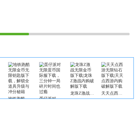
龙珠Z激战无限金币版下载|龙珠Z激战内购破解版下载
天天点西游无限钻石版下载|天天点西游内购破解版下载
地铁跑酷无限金币无限钥匙版下载，解锁全道具升级与冲分秘籍
蛋仔派对无限蛋币国际服下载，三分钟一局碎片时间也过瘾