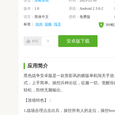
类型：
策略游戏
时间：
2025-12-10
版本：
1.0
系统：
Android 2.3.0-2
语言：
简体中文
授权：
免费版
标签：
休闲
策略
闯关
360
安卓版下载
好玩
1
应用简介
黑色战争安卓版是一款剪影风的横版单机闯关手游
式，上手简单。操控兵种出征，征服一切。觉醒你
轻松，拒绝无脑输出。
【游戏特色】：
1.战场合理点击出兵，操控所有人的走位，操控b