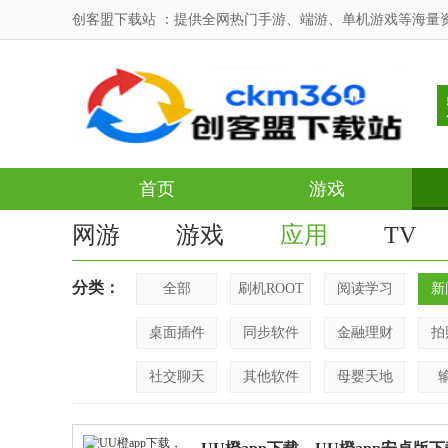
创客盟下载站 ：提供全网热门手游、端游、单机游戏等海量
首页
游戏
网游
游戏
应用
TV
分类：
全部
刷机ROOT
阅读学习
新
桌面插件
同步软件
金融理财
拍
社交聊天
其他软件
母婴天地