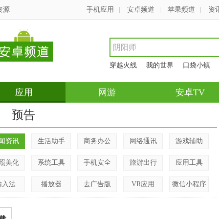
资源
手机应用
|
安卓频道
|
苹果频道
|
资
穿越火线
我的世界
口袋小镇
应用
网游
安卓TV
预告
闻资讯
生活助手
商务办公
网络通讯
游戏辅助
照美化
系统工具
手机安全
旅游出行
应用工具
输入法
播放器
去广告版
VR应用
微信小程序