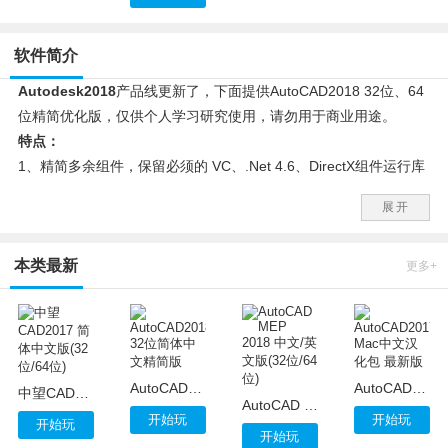
软件简介
Autodesk2018
产品线更新了，下面提供AutoCAD2018 32位、64
位精简优化版，仅供个人学习研究使用，请勿用于商业用途。
特点：
1、精简多余组件，保留必须的 VC、.Net 4.6、DirectX组件运行库
方便第一次安装高版本CAD的朋友;
展开
2、保留Express扩展工具;可以选择安装
3、安装完成默认AutoCAD 经典空间，喜欢草图及标注界面的朋友
本类最新
可以 工具--工作空间，选择“草图与注释”界面
更多+
4、自定有设置好布局的背景颜色为黑色、调整鼠标指针为全屏，
不启动欢迎界面，加快启动速度;
5、屏蔽并删除AutoCAD通讯中心，防止AutoCAD给Autodesk服务
器发送你的IP地址及机器信息;
AutoCAD2018 32位简体中文精简版
AutoCAD2017 Mac中文汉化包 最新版
6、屏蔽AutoCADFTP中心，防崩溃;
中望CAD2017 简体中文版(32位/64位)
AutoCAD MEP 2018 中文/英文版(32位/64位)
7、快捷方式名为“AutoCAD 2018”
开始玩
开始玩
开始玩
开始玩
8、默认保存格式为2004版DWG文件