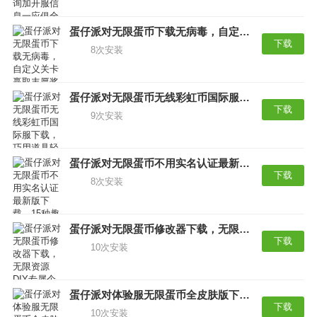
蛋仔派对无限蛋币下载无病毒，自定义关卡赢取丰厚奖励
下载
8次安装
蛋仔派对无限蛋币无线彩虹币国际服下载，巧用道具轻松拿捏对局
下载
9次安装
蛋仔派对无限蛋币不用实名认证最新版下载，15种趣味道具助你跑赢机关陷阱
下载
8次安装
蛋仔派对无限蛋币修改器下载，无限资源DIY专属个性地图
下载
10次安装
蛋仔派对体验服无限蛋币全皮肤版下载，焦糖布丁棉花糖道具免费送
下载
10次安装