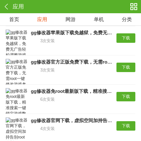
应用
首页
应用
网游
单机
分类
gg修改器苹果版下载免越狱，免费无广告轻松调整游戏参数
下载
3次安装
gg修改器官方正版免费下载，无需root一键修改游戏参数
下载
3次安装
gg修改器免root最新版下载，精准搜索一键锁定游戏数值
下载
6次安装
gg修改器官网下载，虚拟空间加持告别root限制
下载
4次安装