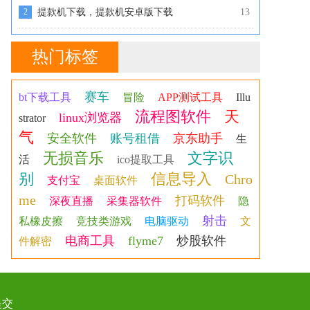
2
提款机下载，提款机安卓版下载
13
热门标签
赛车
bt下载工具
冒险
APP测试工具
Illu
流程图软件
天
linux浏览器
strator
气
安全软件
账号租借
京东助手
生
无损音乐
文字识
活
ico提取工具
别
信息导入
Chro
支付宝
桌面软件
me
打码软件
深夜直播
采集器软件
隐
射击
私橡皮擦
竞技类游戏
电脑驱动
文
电商工具
flyme7
炒股软件
件解密
提交