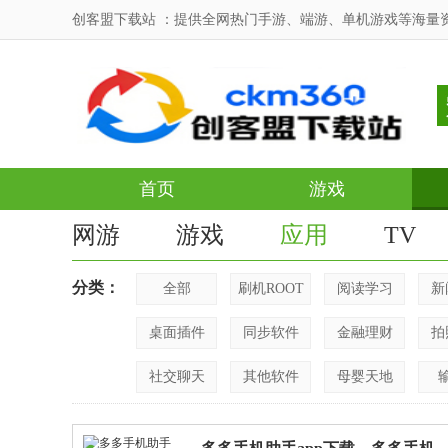
创客盟下载站 ：提供全网热门手游、端游、单机游戏等海量
首页
游戏
网游
游戏
应用
TV
分类：
全部
刷机ROOT
阅读学习
新
桌面插件
同步软件
金融理财
拍
社交聊天
其他软件
母婴天地