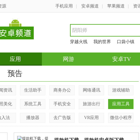
资源
手机应用
|
安卓频道
|
苹果频道
|
资
穿越火线
我的世界
口袋小镇
应用
网游
安卓TV
预告
闻资讯
生活助手
商务办公
网络通讯
游戏辅助
照美化
系统工具
手机安全
旅游出行
应用工具
输入法
播放器
去广告版
VR应用
微信小程序