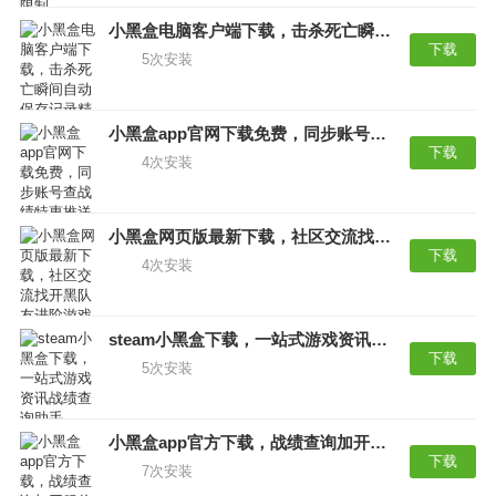
小黑盒电脑客户端下载，击杀死亡瞬间自动保存记录精彩每一刻
下载
5次安装
小黑盒app官网下载免费，同步账号查战绩特惠推送一个不落
下载
4次安装
小黑盒网页版最新下载，社区交流找开黑队友进阶游戏大神
下载
4次安装
steam小黑盒下载，一站式游戏资讯战绩查询助手
下载
5次安装
小黑盒app官方下载，战绩查询加开服信息一应俱全
下载
7次安装