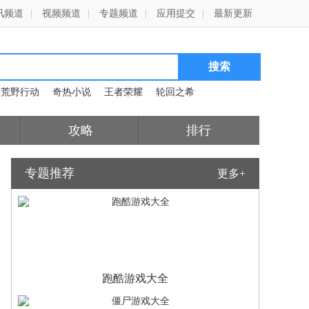
讯频道
|
视频频道
|
专题频道
|
应用提交
|
最新更新
荒野行动
奇热小说
王者荣耀
轮回之希
攻略
排行
专题推荐
更多+
跑酷游戏大全