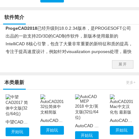
软件简介
ProgeCAD2018
已经升级到18.0.2.34版本，是PROGESOFT公司
出品的一款支持2D/3D的CAD制作软件，新版本使用最新的
IntelliCAD 8核心引擎，包含了大量非常重要的新特征和质的提高，
专注于提高速度设计，例如针对visualization purposes处理，最快
可以比以前的版本快80%左右，支持CTB文件的打印，无需任何转
展开
换的支持DWG文件，针对AUTOCAD系列提供了全新的更加便捷的
GUI支持，为客户提供空前的稳定性和速度。
本类最新
更多+
另外ProgeCAD2018可与AutoCAD 2018合作使用，原始格式DWG
确保与AutoCAD完全兼容，无需任何文件转换，并且不会丢失任何
关键信息。
ProgeCAD2018安装教程：
AutoCAD2018 32位简体中文精简版
AutoCAD2017 Mac中文汉化包 最新版
1、下载并解压后，先运行“PCAD2018PROENGx64.exe”
中望CAD2017 简体中文版(32位/64位)
AutoCAD MEP 2018 中文/英文版(32位/64位)
2、选择安装目录
开始玩
开始玩
开始玩
开始玩
3、选择安装功能