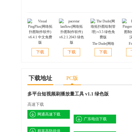
The Dude(网络
Fr
Visual
pacestar
拓扑图绘制管
Ping
下载
下载
下载
PingPlus(网络拓
lanflow(网络拓
理) v3.5 绿色免
图制作)
扑图制作软件)
扑图制作软件)
费版
v6.4.1 中文免费
v6.2.1.2043 绿色
版
版
下载地址
PC版
多平台短视频刷播放量工具 v1.1 绿色版
高速下载
网通高速下载
广东电信下载
群英高防提供