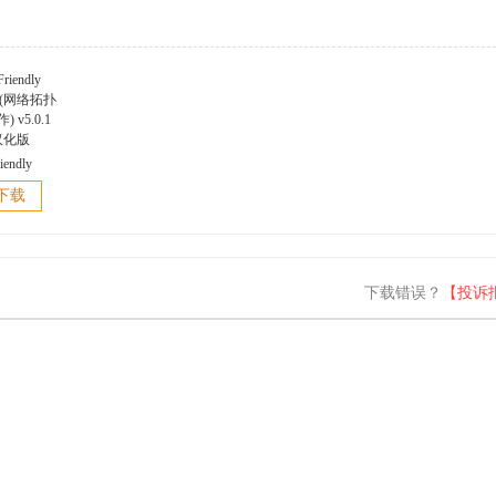
iendly
er(网络拓扑
下载
 v5.0.1
汉化版
下载错误？
【投诉