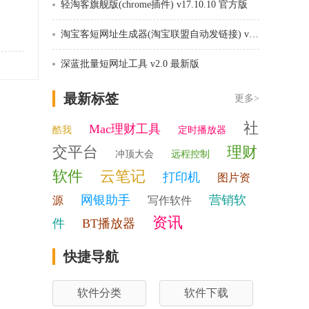
轻淘客旗舰版(chrome插件) v17.10.10 官方版
淘宝客短网址生成器(淘宝联盟自动发链接) v1.91 绿色版
深蓝批量短网址工具 v2.0 最新版
最新标签
更多>
社
Mac理财工具
酷我
定时播放器
交平台
理财
冲顶大会
远程控制
软件
云笔记
打印机
图片资
网银助手
营销软
源
写作软件
资讯
件
BT播放器
快捷导航
软件分类
软件下载