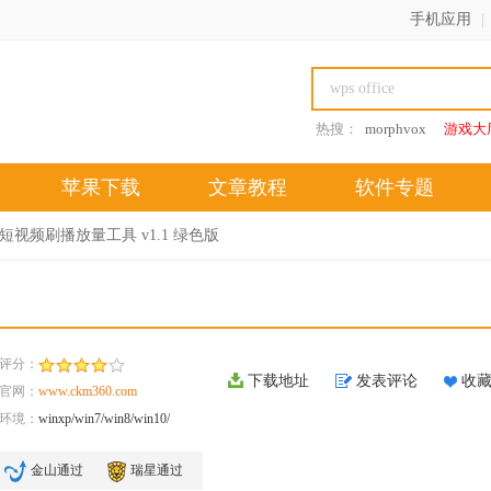
手机应用
|
热搜：
morphvox
游戏大
苹果下载
文章教程
软件专题
短视频刷播放量工具 v1.1 绿色版
评分：
下载地址
发表评论
收
官网：
www.ckm360.com
环境：
winxp/win7/win8/win10/
金山通过
瑞星通过