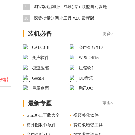
9
淘宝客短网址生成器(淘宝联盟自动发链接) v1.91 绿色版
10
深蓝批量短网址工具 v2.0 最新版
装机必备
更多>
CAD2018
会声会影X10
变声软件
WPS Office
极速压缩
压缩软件
Google
QQ音乐
报错】
星辰桌面
腾讯QQ
最新专题
更多>
win10 dll下载大全
视频美化软件
拓扑图制作软件
剪切板增强工具
会声会影x10
绝地求生语音包