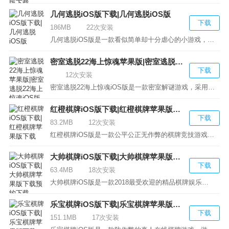
几何逃脱iOS版下载|几何逃脱iOS版
下载
186MB
22次安装
几何逃脱iOS版是一款看似简单却十分虐心的小游戏，清...
密室逃脱22海上惊魂苹果版|密室逃脱22海上惊魂iOS版预约下载预约下载
下载
12次安装
密室逃脱22海上惊魂iOS版是一款密室解谜游戏，采用隔...
红橙棋牌iOS版下载|红橙棋牌苹果版下载
下载
83.2MB
12次安装
红橙棋牌iOS版是一款公平公正无作弊的棋牌竞技游戏平...
大帅棋牌iOS版下载|大帅棋牌苹果版下载预约下载
下载
63.4MB
18次安装
大帅棋牌iOS版是一款2018最受欢迎的精品棋牌娱乐游戏...
乐宝棋牌iOS版下载|乐宝棋牌苹果版下载
下载
151.1MB
17次安装