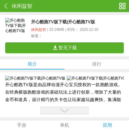
休闲益智
开心酷跑TV版下载|开心酷跑TV版
休闲益智
| 33.24MB | 时间： 2025-12-10
标签：
暂无下载
简介
排行
开心酷跑TV版是由品牌动漫开心宝贝授权的一款跑酷游戏。
在经典横版跑酷游戏的基础玩法上进行创新，增加了大量的
金币和道具，设计精巧的关卡也让玩家越玩越爽快。集满能
量槽后超人们还能进行boss战，挑战动漫中登场的各种
boss.击倒boss，瞬间爆炸!
伽罗复活,邪恶超人来袭,机车侠变身等动漫中特色元素悉数登
手游
单机
应用