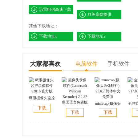
迅雷电信高速下载
群英高防提供
其他下载地址：
下载地址1
下载地址2
大家都喜欢
电脑软件
手机软件
鹰眼摄像头监控
录像软件 v2016
minivcap(摄像头
全球
下载
官方版
摄像头录像软件
录像软件) v5.6.7
(X
下载
下载
(Camersoft
简体中文免费版
v17.
Webcam
Recorder) 2.2.32
多国语言免费版