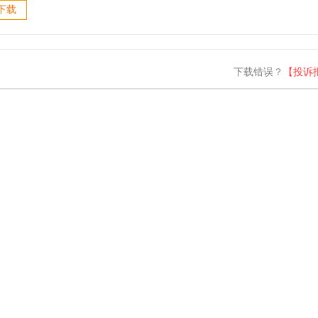
er(网络拓扑
下载
 v5.0.1
汉化版
下载错误？
【投诉