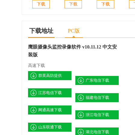
Visual
pacestar
拓扑图绘制管
Ping
下载
下载
下载
PingPlus(网络拓
lanflow(网络拓
理) v3.5 绿色免
图制作)
扑图制作软件)
扑图制作软件)
费版
v6.4.1 中文免费
v6.2.1.2043 绿色
版
版
下载地址
PC版
鹰眼摄像头监控录像软件 v10.11.12 中文安
装版
高速下载
群英高防提供
广东电信下载
江苏电信下载
福建电信下载
网通高速下载
浙江电信下载
山东联通下载
湖北电信下载