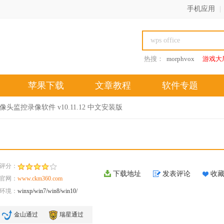
手机应用
|
热搜：
morphvox
游戏大
苹果下载
文章教程
软件专题
像头监控录像软件 v10.11.12 中文安装版
评分：
下载地址
发表评论
收
官网：
www.ckm360.com
环境：
winxp/win7/win8/win10/
金山通过
瑞星通过