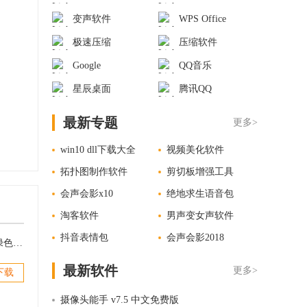
变声软件
WPS Office
极速压缩
压缩软件
Google
QQ音乐
星辰桌面
腾讯QQ
最新专题
更多>
win10 dll下载大全
视频美化软件
拓扑图制作软件
剪切板增强工具
会声会影x10
绝地求生语音包
淘客软件
男声变女声软件
抖音表情包
会声会影2018
全球监控摄像头(Xeoma) v17.8.31 绿色免费版
最新软件
更多>
下载
摄像头能手 v7.5 中文免费版