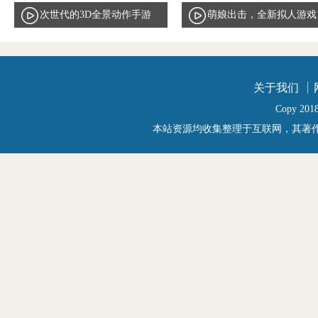
次世代的3D全景动作手游
萌娘出击，全新拟人游戏
天天传奇唯美实录曝光
家电少女PV首曝
关于我们
Copy 2018
本站资源均收集整理于互联网，其著