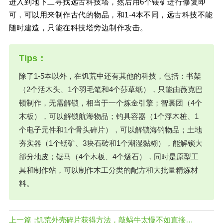
进入到地下二寻找远古科技塔，然后用6个铥矿进行修复即
可，可以用来制作古代的物品，和1-4本不同，远古科技不能
随时建造，只能在科技塔旁边制作攻击。
除了1-5本以外，在饥荒中还有其他的科技，包括：书架
（2个活木头、1个羽毛笔和4个莎草纸），只能由薇克巴
顿制作，无需解锁，相当于一个炼金引擎；智囊团（4个
木板），可以解锁航海物品；钓具容器（1个浮木桩、1
个电子元件和1个骨头碎片），可以解锁海钓物品；土地
夯实器（1个铥矿、3块石砖和1个潮湿黏糊），能解锁大
部分地皮；锯马（4个木板、4个燧石），同时是原型工
具和制作站，可以制作木工分类的配方和大批量精炼材
料。
上一篇：
饥荒外壳碎片获得方法，敲蜗牛太慢不如直接控制台